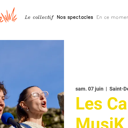
Le collectif
Nos spectacles
En ce mome
sam. 07 juin
  |  
Saint-D
Les Cai
MusiK 