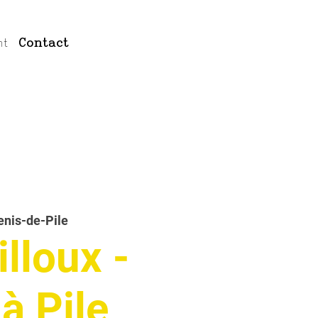
nt
Contact
enis-de-Pile
lloux -
à Pile