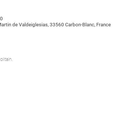
00
artin de Valdeiglesias, 33560 Carbon-Blanc, France
litain.