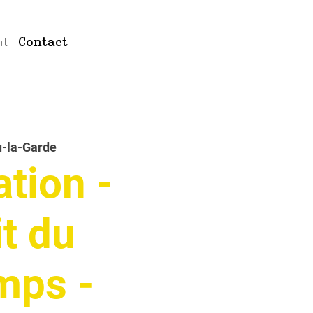
nt
Contact
u-la-Garde
ation -
it du
mps -