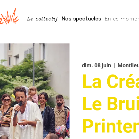
Le collectif
Nos spectacles
En ce mome
dim. 08 juin
  |  
Montlie
La Cré
Le Bru
Printe