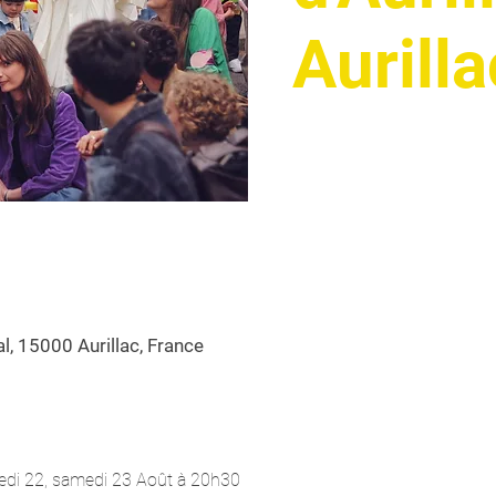
Aurilla
al, 15000 Aurillac, France
redi 22, samedi 23 Août à 20h30