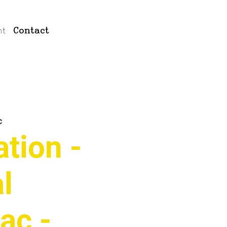
nt
Contact
c
ation -
l
lac -