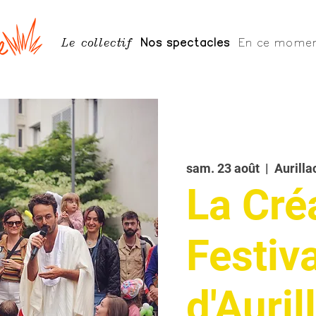
Le collectif
Nos spectacles
En ce mome
sam. 23 août
  |  
Aurilla
La Cré
Festiva
d'Auril